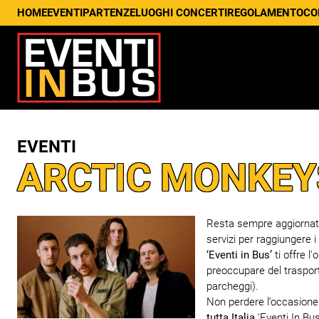
HOME
EVENTI
PARTENZE
LUOGHI CONCERTI
REGOLAMENTO
CO
EVENTI
ARCTIC MONKEY
Resta sempre aggiornato s
servizi per raggiungere i
‘Eventi in Bus’
ti offre l
preoccupare del trasport
parcheggi).
Non perdere l’occasione d
tutta Italia
‘Eventi In Bus