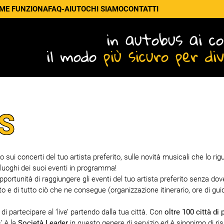
ME FUNZIONA
FAQ-AIUTO
CHI SIAMO
CONTATTI
in autobus ai co
il modo
più sicuro per di
S
ui concerti del tuo artista preferito, sulle novità musicali che lo rig
 luoghi dei suoi eventi in programma!
'opportunità di raggiungere gli eventi del tuo artista preferito senza dove
o e di tutto ciò che ne consegue (organizzazione itinerario, ore di gui
i partecipare al ‘live’ partendo dalla tua città. Con
oltre 100 città di 
’ è la
Società Leader
in questo genere di servizio ed è sinonimo di ri