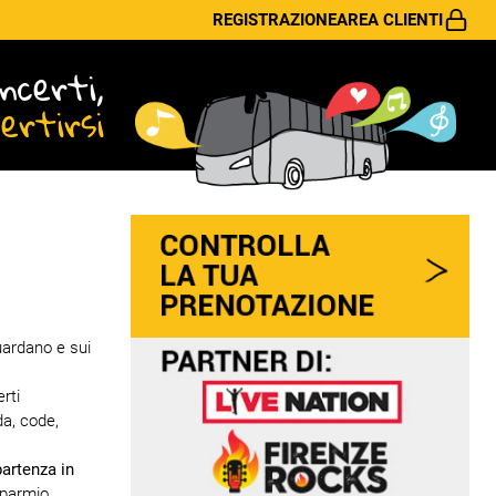
REGISTRAZIONE
AREA CLIENTI
ncerti,
vertirsi
uardano e sui
rti
da, code,
partenza in
sparmio,