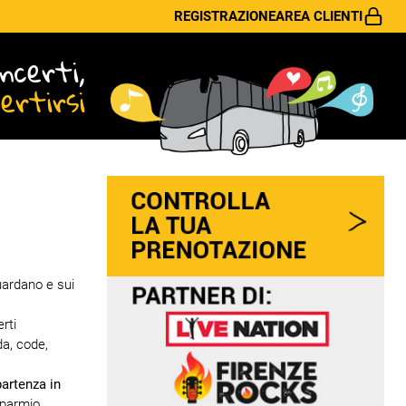
REGISTRAZIONE
AREA CLIENTI
ncerti,
vertirsi
uardano e sui
rti
da, code,
partenza in
sparmio,