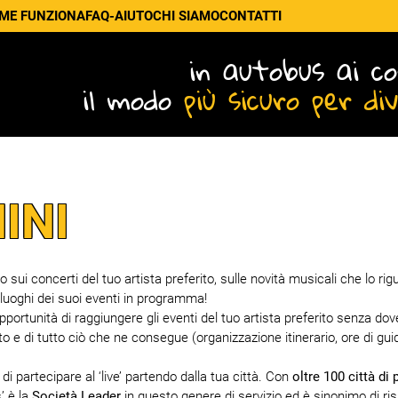
ME FUNZIONA
FAQ-AIUTO
CHI SIAMO
CONTATTI
in autobus ai co
il modo
più sicuro per di
INI
ui concerti del tuo artista preferito, sulle novità musicali che lo rig
 luoghi dei suoi eventi in programma!
'opportunità di raggiungere gli eventi del tuo artista preferito senza dove
o e di tutto ciò che ne consegue (organizzazione itinerario, ore di gui
i partecipare al ‘live’ partendo dalla tua città. Con
oltre 100 città di 
’ è la
Società Leader
in questo genere di servizio ed è sinonimo di ri