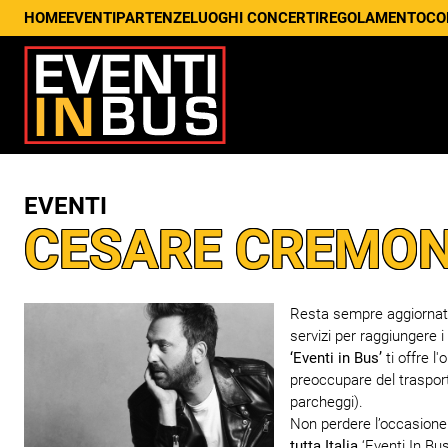
HOME
EVENTI
PARTENZE
LUOGHI CONCERTI
REGOLAMENTO
CO
EVENTI
CESARE CREMON
Resta sempre aggiornato s
servizi per raggiungere i
‘Eventi in Bus’
ti offre l
preoccupare del trasport
parcheggi).
Non perdere l’occasione d
tutta Italia
‘Eventi In Bus