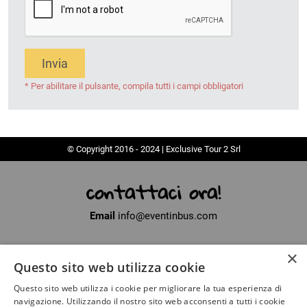
Invia
* Per abilitare il pulsante, compila tutti i campi obbligatori
© Copyright 2016 - 2024 | Exclusive Tour 2 Srl
contattaci ora!
Email
info@eventinbus.com
×
Sede legale
via Massa-Avenza, 2 - 54100 Marina di Massa (MS)
Questo sito web utilizza cookie
Partita Iva
01371040450
Questo sito web utilizza i cookie per migliorare la tua esperienza di
Iscritto al registro delle Imprese di La Spezia
navigazione. Utilizzando il nostro sito web acconsenti a tutti i cookie