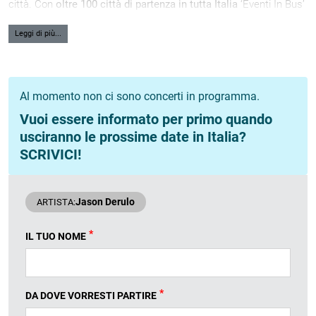
città. Con
oltre 100 città di partenza in tutta Italia
‘Eventi In Bus’
è la
Società Leader
in questo genere di servizio ed è sinonimo di
risparmio, comfort e adattabilità alle tue esigenze.
Leggi di più...
Al momento non ci sono concerti in programma.
Vuoi essere informato per primo quando
usciranno le prossime date in Italia?
SCRIVICI!
Jason Derulo
ARTISTA:
*
IL TUO NOME
*
DA DOVE VORRESTI PARTIRE