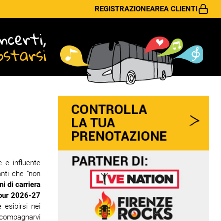
REGISTRAZIONE
AREA CLIENTI
ncerti,
ostarsi
e e influente
anti che “non
i di carriera
our 2026-27
 esibirsi nei
accompagnarvi