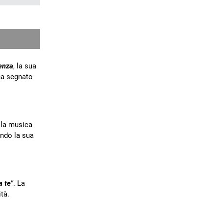
enza
, la sua
ha segnato
lla musica
ando la sua
a te"
. La
tà.