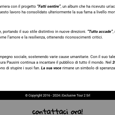
arriera con il progetto
“Fatti sentire”
, un album che ha ricevuto un'a
uesto lavoro ha consolidato ulteriormente la sua fama a livello mon
, portando il suo stile distintivo in nuove direzioni.
“Tutto accade”
,
ome l’amore e la resilienza, ottenendo riconoscimenti critici.
e impegno sociale, sostenendo varie cause umanitarie. Con il suo tal
aura Pausini continua a incantare il pubblico di tutto il mondo. Nel
2
no di stupire i suoi fan.
La sua voce
rimane un simbolo di speranza
© Copyright 2016 - 2024 | Exclusive Tour 2 Srl
contattaci ora!