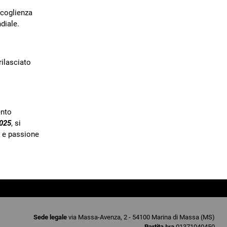
ccoglienza
diale.
 rilasciato
ento
025
, si
 e passione
Sede legale
via Massa-Avenza, 2 - 54100 Marina di Massa (MS)
Partita Iva
01371040450