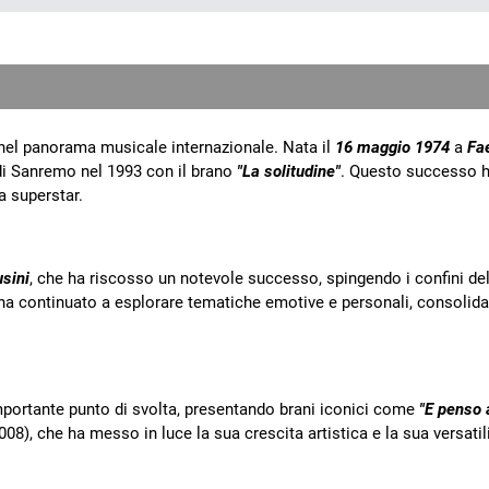
e nel panorama musicale internazionale. Nata il
16 maggio 1974
a
Fa
l di Sanremo nel 1993 con il brano
"La solitudine"
. Questo successo 
a superstar.
sini
, che ha riscosso un notevole successo, spingendo i confini de
ha continuato a esplorare tematiche emotive e personali, consolid
mportante punto di svolta, presentando brani iconici come
"E penso 
008), che ha messo in luce la sua crescita artistica e la sua versatili