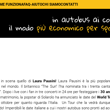
ME FUNZIONA
FAQ-AIUTO
CHI SIAMO
CONTATTI
in autobus ai co
il modo
più economico per sp
 in scena quello di
Laura Pausini
! Laura Pausini è la più popolar
 nel mondo. Il britannico “The Sun” l’ha nominata tra i trenta cant
 Dopo i live con i fan in tre concerti in 24 ore per festeggiare i
30 ann
matrimonio, la popstar di Solarolo ha annunciato le date del
World T
 ottobre per quanto riguarda l'Italia. Un Tour che la vedrà dunque
do! Imperdibili le date italiane a cui i nostri autobus sono pronti ad 