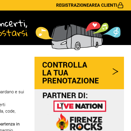
REGISTRAZIONE
AREA CLIENTI
ncerti,
ostarsi
uardano e sui
rti
da, code,
partenza in
sparmio,