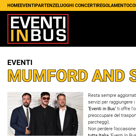
HOME
EVENTI
PARTENZE
LUOGHI CONCERTI
REGOLAMENTO
CO
EVENTI
MUMFORD AND 
Resta sempre aggiornato s
servizi per raggiungere i
‘Eventi in Bus’
ti offre l
preoccupare del trasport
parcheggi).
Non perdere l’occasione d
tutta Italia
‘Eventi In Bus