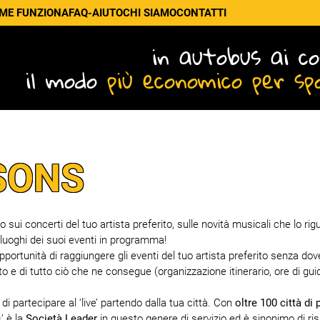
ME FUNZIONA
FAQ-AIUTO
CHI SIAMO
CONTATTI
in autobus ai co
il modo
più economico per sp
SONS
ui concerti del tuo artista preferito, sulle novità musicali che lo rig
 luoghi dei suoi eventi in programma!
'opportunità di raggiungere gli eventi del tuo artista preferito senza dove
o e di tutto ciò che ne consegue (organizzazione itinerario, ore di gui
i partecipare al ‘live’ partendo dalla tua città. Con
oltre 100 città di 
’ è la
Società Leader
in questo genere di servizio ed è sinonimo di ri