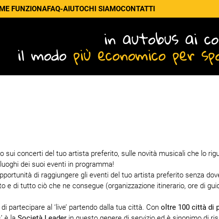
ME FUNZIONA
FAQ-AIUTO
CHI SIAMO
CONTATTI
in autobus ai co
il modo
più economico per sp
ui concerti del tuo artista preferito, sulle novità musicali che lo rig
 luoghi dei suoi eventi in programma!
'opportunità di raggiungere gli eventi del tuo artista preferito senza dove
o e di tutto ciò che ne consegue (organizzazione itinerario, ore di gui
i partecipare al ‘live’ partendo dalla tua città. Con
oltre 100 città di 
’ è la
Società Leader
in questo genere di servizio ed è sinonimo di ri