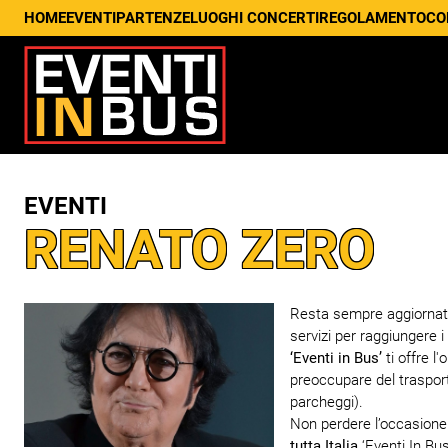
HOME
EVENTI
PARTENZE
LUOGHI CONCERTI
REGOLAMENTO
CO
EVENTI
RENATO ZERO
Resta sempre aggiornato s
servizi per raggiungere i
‘Eventi in Bus’
ti offre l
preoccupare del trasport
parcheggi).
Non perdere l’occasione d
tutta Italia
‘Eventi In Bus