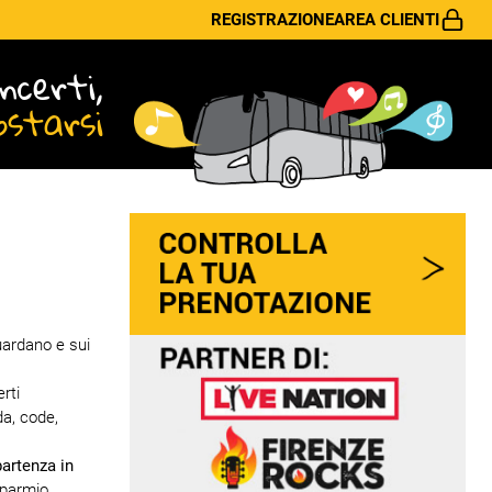
REGISTRAZIONE
AREA CLIENTI
ncerti,
ostarsi
uardano e sui
rti
da, code,
partenza in
sparmio,