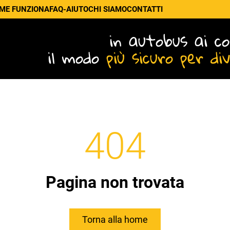
ME FUNZIONA
FAQ-AIUTO
CHI SIAMO
CONTATTI
in autobus ai co
il modo
più sicuro per di
404
Pagina non trovata
Torna alla home