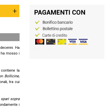
 decenni. Ha
, ha mosso i
 contiene la
con
Bollicine
,
nali, tra cui
 spari sopra
fondamente i