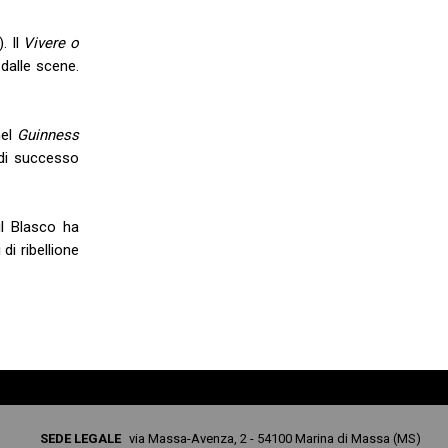
. Il
Vivere o
dalle scene.
nel
Guinness
 di successo
 il Blasco ha
di ribellione
SEDE LEGALE
via Massa-Avenza, 2 - 54100 Marina di Massa (MS)