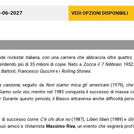
-06-2027
VEDI OPZIONI DISPONIBILI
ande rockstar italiana, con una carriera che abbraccia oltre quattro
vendendo più di 35 milioni di copie. Nato a
Zocca il 7 febbraio 1952
 Battisti, Francesco Guccini
e i
Rolling Stones
.
a canzone
, seguito da
Non siamo mica gli americani
(1979), che
Siamo solo noi
, mentre nel 1983 conquista il successo di massa 
r
. Durante questo periodo, il Blasco attraversa anche difficoltà perso
bum di successo come
C'è chi dice no
(1987),
Liberi liberi
(1989) e
Gli
 suo amico e chitarrista
Massimo Riva
, un evento che segnerà pro