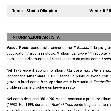
Roma - Stadio Olimpico
Venerdì
25
INFORMAZIONI ARTISTA
Vasco Rossi
, conosciuto anche come
Il Blasco
, è la più gr
pubblicato 17 album in studio, 9 album dal vivo e 11 raccolte, 
primi passi nella musica a 14 anni, ispirato da artisti come
Lucio
Nel 1978 esce il suo primo album,
Ma cosa vuoi che sia un
leggendaria
Albachiara
. Il 1981 segna un punto di svolta con
grazie a brani come
Vita spericolata
e la vittoria al
Festivalba
problemi con le droghe e un breve arresto.
Nel corso degli anni '80 e '90, Vasco continua a produrre al
(1993). Nel 1999, durante il
Rewind Tour
, perde tragicamente il
suoi futuri concerti, dove lo ricorda con il brano
Canzone
.