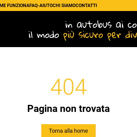
ME FUNZIONA
FAQ-AIUTO
CHI SIAMO
CONTATTI
in autobus ai co
il modo
più sicuro per di
404
Pagina non trovata
Torna alla home