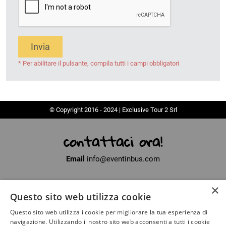
Invia
* Per abilitare il pulsante, compila tutti i campi obbligatori
© Copyright 2016 - 2024 | Exclusive Tour 2 Srl
contattaci ora!
Email
info@eventinbus.com
×
Sede legale
via Massa-Avenza, 2 - 54100 Marina di Massa (MS)
Questo sito web utilizza cookie
Partita Iva
01371040450
Questo sito web utilizza i cookie per migliorare la tua esperienza di
Iscritto al registro delle Imprese di La Spezia
navigazione. Utilizzando il nostro sito web acconsenti a tutti i cookie