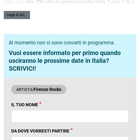
città. Con
oltre 100 città di partenza in tutta Italia
‘Eventi In Bus’
è la
Società Leader
in questo genere di servizio ed è sinonimo di
risparmio, comfort e adattabilità alle tue esigenze.
Leggi di più...
Al momento non ci sono concerti in programma.
Vuoi essere informato per primo quando
usciranno le prossime date in Italia?
SCRIVICI!
Firenze Rocks
ARTISTA:
*
IL TUO NOME
*
DA DOVE VORRESTI PARTIRE