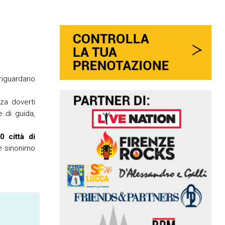
 riguardano
nza doverti
 di guida,
0 città di
è sinonimo