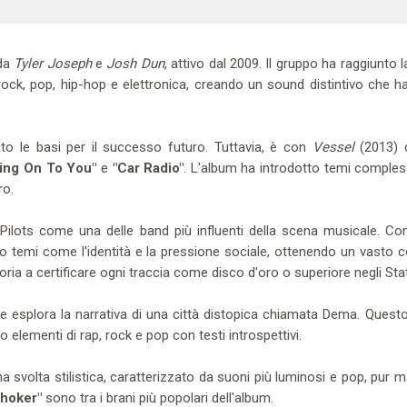
 da
Tyler Joseph
e
Josh Dun
, attivo dal 2009. Il gruppo ha raggiunto 
rock, pop, hip-hop e elettronica, creando un sound distintivo che h
to le basi per il successo futuro. Tuttavia, è con
Vessel
(2013) 
ing On To You"
e
"Car Radio"
. L'album ha introdotto temi comple
ro.
lots come una delle band più influenti della scena musicale. Con 
to temi come l'identità e la pressione sociale, ottenendo un vasto
ria a certificare ogni traccia come disco d'oro o superiore negli Stati
e esplora la narrativa di una città distopica chiamata Dema. Quest
lementi di rap, rock e pop con testi introspettivi.
 svolta stilistica, caratterizzato da suoni più luminosi e pop, pur
hoker"
sono tra i brani più popolari dell'album.