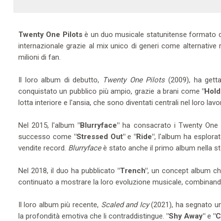
Twenty One Pilots
è un duo musicale statunitense formato
internazionale grazie al mix unico di generi come alternative 
milioni di fan.
Il loro album di debutto,
Twenty One Pilots
(2009), ha getta
conquistato un pubblico più ampio, grazie a brani come
"Hold
lotta interiore e l'ansia, che sono diventati centrali nel loro lavo
Nel 2015, l'album
"Blurryface"
ha consacrato i Twenty One Pi
successo come
"Stressed Out"
e
"Ride"
, l'album ha esplora
vendite record.
Blurryface
è stato anche il primo album nella sto
Nel 2018, il duo ha pubblicato
"Trench"
, un concept album ch
continuato a mostrare la loro evoluzione musicale, combinando e
Il loro album più recente,
Scaled and Icy
(2021), ha segnato una
la profondità emotiva che li contraddistingue.
"Shy Away"
e
"C