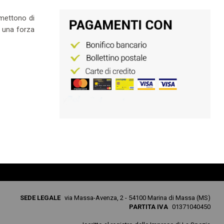
omettono di
e una forza
SEDE LEGALE
via Massa-Avenza, 2 - 54100 Marina di Massa (MS)
PARTITA IVA
01371040450