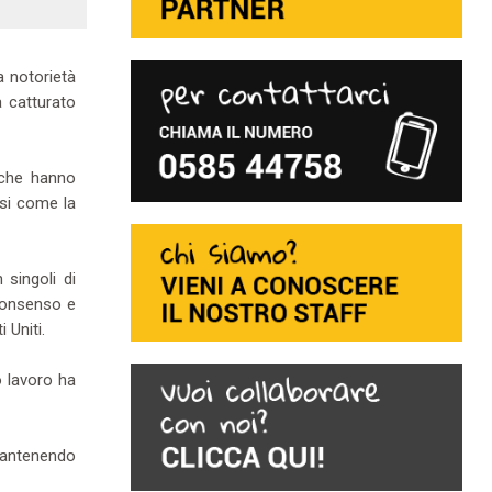
la notorietà
a catturato
che hanno
ssi come la
singoli di
 consenso e
 Uniti.
o lavoro ha
 mantenendo