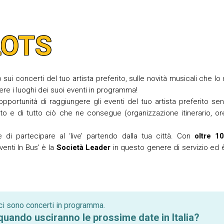
LOTS
ui concerti del tuo artista preferito, sulle novità musicali che lo
ere i luoghi dei suoi eventi in programma!
'opportunità di raggiungere gli eventi del tuo artista preferito se
o e di tutto ciò che ne consegue (organizzazione itinerario, ore
 di partecipare al ‘live’ partendo dalla tua città. Con
oltre 10
venti In Bus’ è la
Società Leader
in questo genere di servizio ed 
i sono concerti in programma.
uando usciranno le prossime date in Italia?